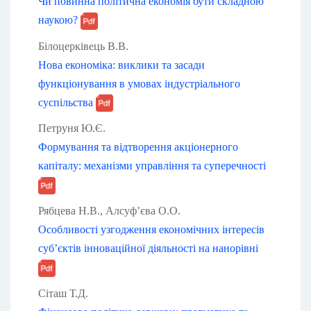
Чи повинна політична економія бути складною
наукою?
Білоцерківець В.В.
Нова економіка: виклики та засади
функціонування в умовах індустріального
суспільства
Петруня Ю.Є.
Формування та відтворення акціонерного
капіталу: механізми управління та суперечності
Рябцева Н.В., Алсуф’єва О.О.
Особливості узгодження економічних інтересів
суб’єктів інноваційної діяльності на нанорівні
Сіташ Т.Д.