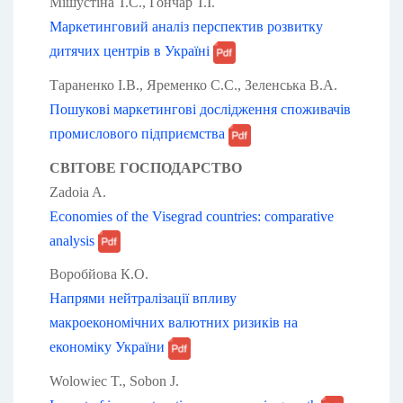
Мішустіна Т.С., Гончар Т.І.
Маркетинговий аналіз перспектив розвитку
дитячих центрів в Україні
Тараненко І.В., Яременко С.С., Зеленська В.А.
Пошукові маркетингові дослідження споживачів
промислового підприємства
СВІТОВЕ ГОСПОДАРСТВО
Zadoia A.
Economies of the Visegrad countries: comparative
analysis
Воробйова К.О.
Напрями нейтралізації впливу
макроекономічних валютних ризиків на
економіку України
Wolowiec T., Sobon J.