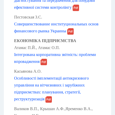
діагностування та передбачення для побудови
ефективної системи контролінгу
Пестовская З.С.
Совершенствование институциональных основ
финансового рынка Украины
ЕКОНОМІКА ПІДПРИЄМСТВА
Атамас П.Й., Атамас О.П.
Інтегрована корпоративна звітність: проблеми
впровадження
Касьянова А.О.
Особливості імплементації антикризового
управління на вітчизняних і зарубіжних
підприємствах: планування, стратегії,
реструктуризація
Валиков В.П., Крышан А.Ф.,Яременко В.А.,